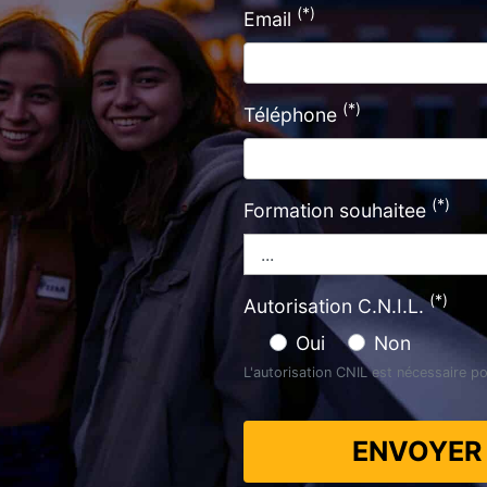
(*)
Email
(*)
Téléphone
(*)
Formation souhaitee
(*)
Autorisation C.N.I.L.
Oui
Non
L'autorisation CNIL est nécessaire po
ENVOYE