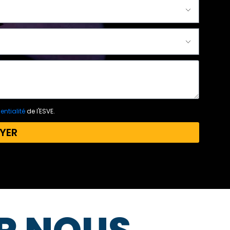
entialité
de l'ESVE.
YER