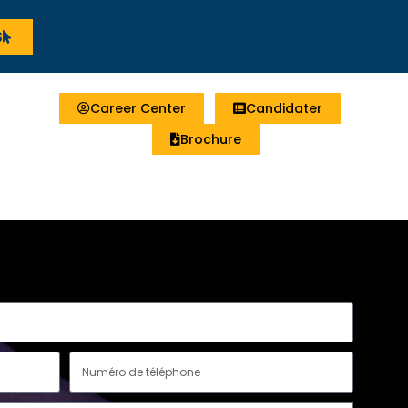
S
Career Center
Candidater
Brochure