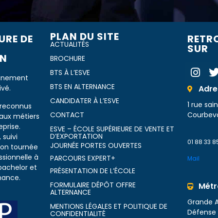
PLAN DU SITE
URE DE
RETR
ACTUALITÉS
SUR
​​
BROCHURE
BTS À L’ESVE
ignement
BTS EN ALTERNANCE
ivé.
Adre
CANDIDATER À L’ESVE
1 rue sa
 reconnus
CONTACT
Courbev
 aux métiers
prise.
ESVE – ÉCOLE SUPÉRIEURE DE VENTE ET
D’EXPORTATION
 suivi
01 88 33 8
JOURNÉE PORTES OUVERTES
tion tournée
ssionnelle à
PARCOURS EXPERT+
Mail
bachelor et
PRÉSENTATION DE L’ÉCOLE
nance.
FORMULAIRE DÉPÔT OFFRE
Métr
ALTERNANCE
Grande A
MENTIONS LÉGALES ET POLITIQUE DE
Défense 
CONFIDENTIALITÉ