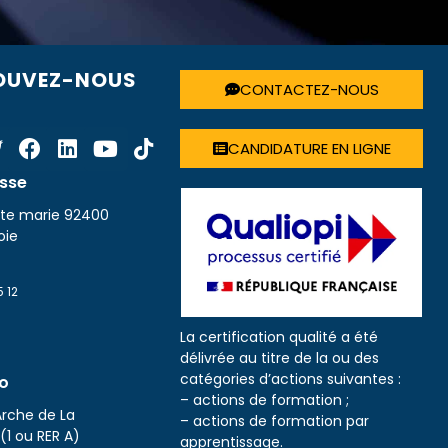
OUVEZ-NOUS
CONTACTEZ-NOUS
CANDIDATURE EN LIGNE
sse
inte marie 92400
oie
5 12
La certification qualité a été
délivrée au titre de la ou des
catégories d’actions suivantes :
o
– actions de formation ;
rche de La
– actions de formation par
(1 ou RER A)
apprentissage.