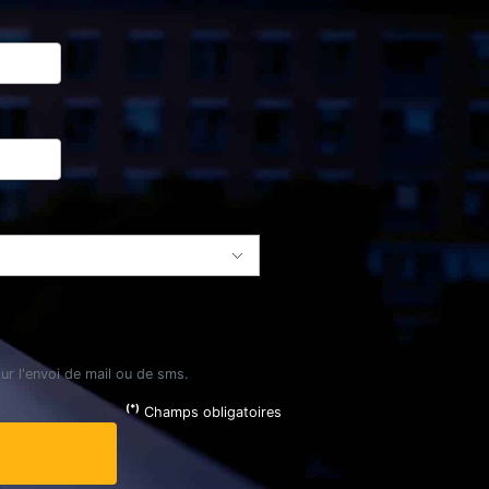
ur l'envoi de mail ou de sms.
(*)
Champs obligatoires
R