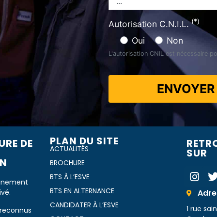
(*)
Autorisation C.N.I.L.
Oui
Non
L'autorisation CNIL est nécessaire po
ENVOYE
PLAN DU SITE
URE DE
RETR
ACTUALITÉS
SUR
​​
BROCHURE
BTS À L’ESVE
ignement
BTS EN ALTERNANCE
ivé.
Adre
CANDIDATER À L’ESVE
1 rue sa
 reconnus