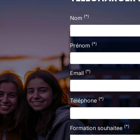
(*)
Nom
(*)
Prénom
(*)
Email
(*)
Téléphone
(*)
Formation souhaitee