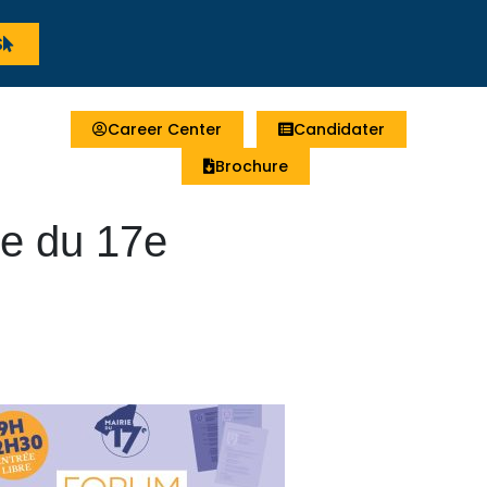
S
Career Center
Candidater
Brochure
ie du 17e