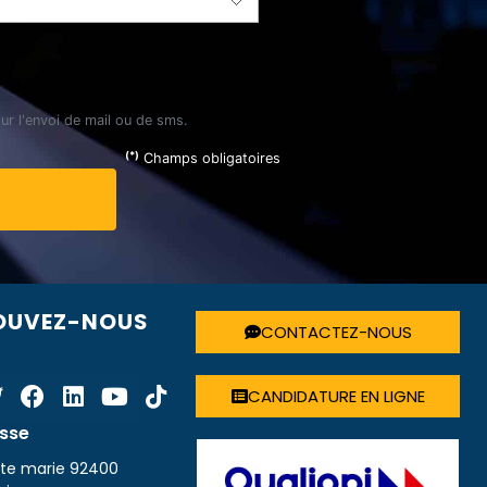
ur l'envoi de mail ou de sms.
(*)
Champs obligatoires
R
OUVEZ-NOUS
CONTACTEZ-NOUS
CANDIDATURE EN LIGNE
sse
inte marie 92400