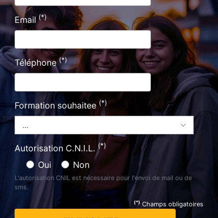
(*)
Email
(*)
Téléphone
(*)
Formation souhaitee
(*)
Autorisation C.N.I.L.
Oui
Non
L'autorisation CNIL est nécessaire pour l'envoi de mail ou de
sms.
(*)
Champs obligatoires